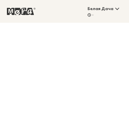
Белая Дача
-
Баллов только
не хватало
!
И теперь
они
с нами —
в обновленной
программе лояльности
MEGA Friends
Присоединиться