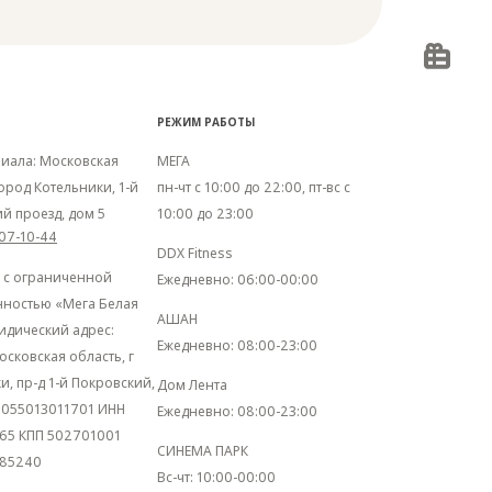
РЕЖИМ РАБОТЫ
иала: Московская
МЕГА
город Котельники, 1-й
пн-чт с 10:00 до 22:00, пт-вс с
й проезд, дом 5
10:00 до 23:00
707-10-44
DDX Fitness
 с ограниченной
Ежедневно: 06:00-00:00
нностью «Мега Белая
АШАН
идический адрес:
Ежедневно: 08:00-23:00
осковская область, г
и, пр-д 1-й Покровский,
Дом Лента
 1055013011701 ИНН
Ежедневно: 08:00-23:00
65 КПП 502701001
СИНЕМА ПАРК
85240
Вс-чт: 10:00-00:00