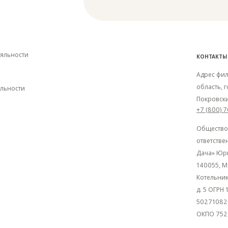
яльности
КОНТАКТЫ
Адрес фил
область, 
льности
Покровски
+7 (800) 
Общество
ответстве
Дача» Юр
140055, М
Котельник
д. 5 ОГРН
50271082
ОКПО 752